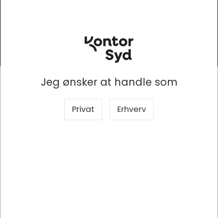
Tilmeld
Kontor Syd
Jeg ønsker at handle som
Elholm 2, 6400 Sønderborg
Privat
Erhverv
En af Danmarks største leverandører af kontorforsyning,
møbelindretning og IT & AV løsninger til erhvervslivet.
+45 7412 3200
info@kontorsyd.dk
CVR nr. 11753809
KATALOG
Papir