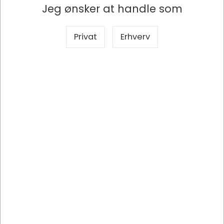
Jeg ønsker at handle som
Privat
Erhverv
KC3042
Nøddemix, French Style, 150 gram, 1 pose, Nuts Original
DKK 35,00
/ Stk
DKK 28,00 ekskl. moms
Indhent tilbud på storindkøb
Køb nu
Lagervare
- Levering 1-2 dage