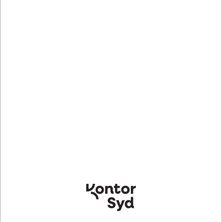
Indhent tilbud på storindkøb
Køb nu
Lagervare
- Levering 1-2 dage