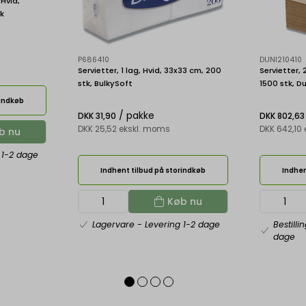
 Hvid,
rk
P686410
DUNI210410
Servietter, 1 lag, Hvid, 33x33 cm, 200
Servietter, 
stk, BulkySoft
1500 stk, D
rindkøb
/ pakke
DKK 31,90
DKK 802,63
DKK 25,52 ekskl. moms
DKK 642,10
b nu
 1-2 dage
Indhent tilbud på storindkøb
Indhen
Køb nu
Lagervare
- Levering 1-2 dage
Bestilli
dage