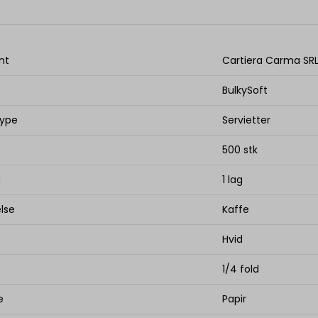
nt
Cartiera Carma SR
BulkySoft
type
Servietter
500 stk
g
1 lag
lse
Kaffe
Hvid
1/4 fold
e
Papir