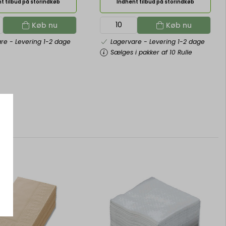
t tilbud på storindkøb
Indhent tilbud på storindkøb
Køb nu
Køb nu
are
- Levering 1-2 dage
Lagervare
- Levering 1-2 dage
Sælges i pakker af 10 Rulle