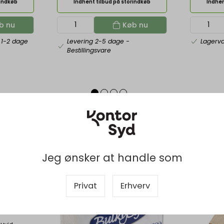
rindkøb
Indhent tilbud på storindkøb
Indhen
b nu
Køb nu
 1-2 dage
Levering 2-5 dage
-
Lagerv
Bestillingsvare
Jeg ønsker at handle som
Privat
Erhverv