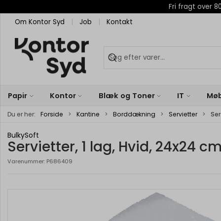
Fri fragt over
Om Kontor Syd
Job
Kontakt
Papir
Kontor
Blæk og Toner
IT
Møb
Du er her:
Forside
Kantine
Borddækning
Servietter
Ser
BulkySoft
Servietter, 1 lag, Hvid, 24x24 cm
Varenummer:
P686409