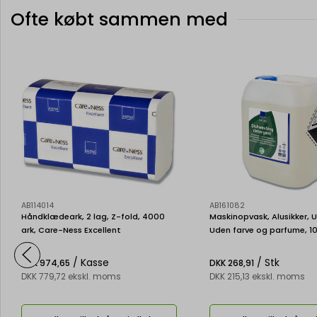
Ofte købt sammen med
AB114014
AB161082
Håndklædeark, 2 lag, Z-fold, 4000
Maskinopvask, Alusikker, U
ark, Care-Ness Excellent
Uden farve og parfume, 10 l
Line
/ Kasse
/ Stk
DKK 974,65
DKK 268,91
DKK 779,72 ekskl. moms
DKK 215,13 ekskl. moms