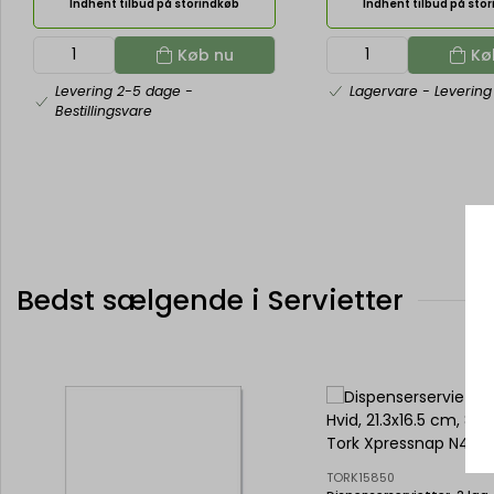
Indhent tilbud på storindkøb
Indhent tilbud på sto
Køb nu
Kø
Levering 2-5 dage
-
Lagervare
- Levering
Bestillingsvare
Bedst sælgende i Servietter
TORK15850