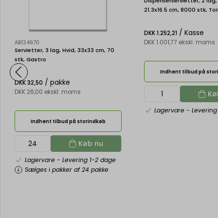
Dispenserservietter, 2 lag,
21.3x16.5 cm, 8000 stk, To
Xpressnap N4
/ Kasse
DKK 1.252,21
DKK 1.001,77 ekskl. moms
AB124970
Servietter, 3 lag, Hvid, 33x33 cm, 70
stk, Gastro
Indhent tilbud på sto
/ pakke
DKK 32,50
DKK 26,00 ekskl. moms
Kø
Lagervare
- Levering
Indhent tilbud på storindkøb
Køb nu
Lagervare
- Levering 1-2 dage
Sælges i pakker af 24 pakke