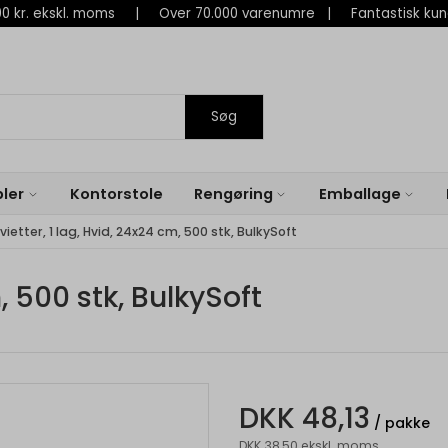
 800 kr. ekskl. moms | Over 70.000 varenumre | Fantastisk ku
Søg
ler
Kontorstole
Rengøring
Emballage
vietter, 1 lag, Hvid, 24x24 cm, 500 stk, BulkySoft
, 500 stk, BulkySoft
DKK 48,13
/ pakke
DKK 38,50 ekskl. moms