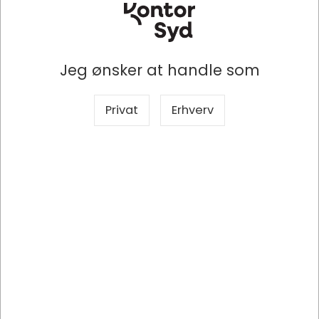
Jeg ønsker at handle som
Privat
Erhverv
Specifikationer
Dokumenter
Producent
Abena Produktion A/S
Mærke
Abena
Produkttype
Servietholder
Inklusiv
Gummifødder
Størrelse
18x18x17 cm