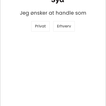
Jeg ønsker at handle som
Specifikationer
Privat
Erhverv
Producent
Maped
Mærke
Maped
Produkttype
Saks
Produktserie
Diamond
Type
Allround, Ligehåndet
Længde
21 cm
Farve
Hvid-Sort