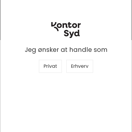
Tilmeld
Kontor Syd
Jeg ønsker at handle som
Elholm 2, 6400 Sønderborg
Privat
Erhverv
En af Danmarks største leverandører af kontorforsyning,
møbelindretning og IT & AV løsninger til erhvervslivet.
+45 7412 3200
info@kontorsyd.dk
CVR nr. 11753809
KATALOG
Papir