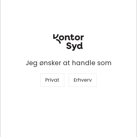
Indhent tilbud på
Indhent tilbud på
storindkøb
storindkøb
Køb nu
Køb nu
Lagervare
- Levering 1-2
Lagervare
- Levering 1-2
dage
dage
Jeg ønsker at handle som
Privat
Erhverv
Specifikationer
Dokumenter
Producent
Durable
Mærke
Durable