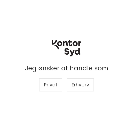
Specifikationer
Producent
Hamelin
Jeg ønsker at handle som
Mærke
Bantex
Privat
Erhverv
Produkttype
Papirblok
Produktserie
Telefonblok
Type
Ulinjeret
Antal
5 blokke