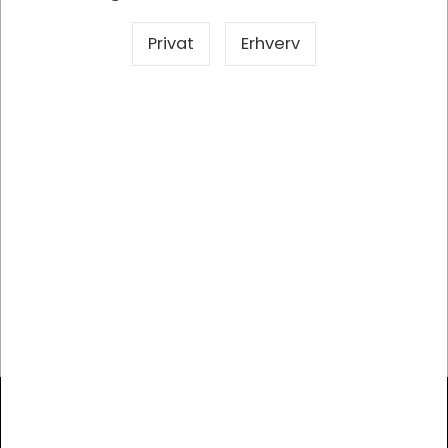
Sælges i pakker af 10 Rulle
Privat
Erhverv
Specifikationer
Dokumenter
Producent
Tina Trolleys
Mærke
Tina Trolleys
Produkttype
Inventarspand