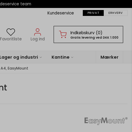
ndeservice team
Kundeservice
PRIVAT
ERHVERV
Indkøbskurv (0)
Gratis levering ved DKK 1.000
Favoritliste
Log ind
Lager og industri
Kantine
Mærker
, A4, EasyMount
nt