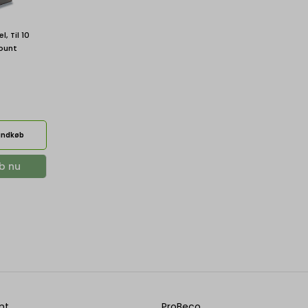
, Til 10
Mount
rindkøb
b nu
nt
ProBeco