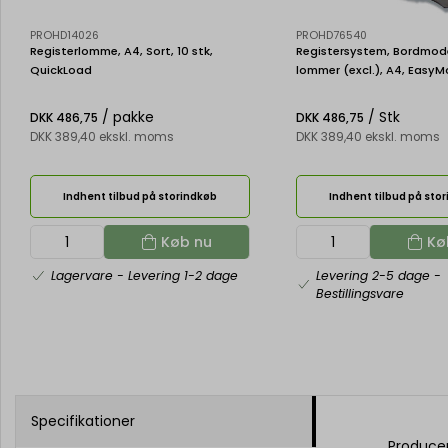
PROHD14026
PROHD76540
Registerlomme, A4, Sort, 10 stk,
Registersystem, Bordmodel
QuickLoad
lommer (excl.), A4, Easy
/ pakke
/ Stk
DKK 486,75
DKK 486,75
DKK 389,40 ekskl. moms
DKK 389,40 ekskl. moms
Indhent tilbud på storindkøb
Indhent tilbud på sto
Køb nu
Kø
Lagervare
- Levering 1-2 dage
Levering 2-5 dage
-
Bestillingsvare
Specifikationer
Produce