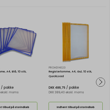
2
PROHD14023
me, A4, Blå, 10 stk,
Registerlomme, A4, Gul, 10 stk,
QuickLoad
/ pakke
/ pakke
DKK 486,75
 ekskl. moms
DKK 389,40 ekskl. moms
t tilbud på storindkøb
Indhent tilbud på storindkøb