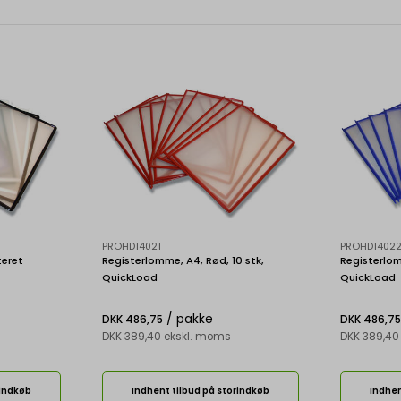
PROHD14021
PROHD1402
teret
Registerlomme, A4, Rød, 10 stk,
Registerlom
QuickLoad
QuickLoad
/ pakke
DKK 486,75
DKK 486,75
DKK 389,40 ekskl. moms
DKK 389,40
rindkøb
Indhent tilbud på storindkøb
Indhen