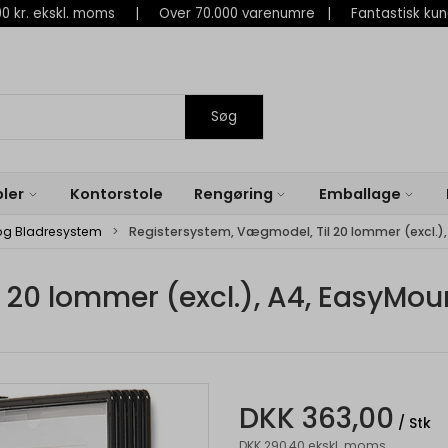
 800 kr. ekskl. moms | Over 70.000 varenumre | Fantastisk ku
Søg
ler
Kontorstole
Rengøring
Emballage
og Bladresystem
Registersystem, Vægmodel, Til 20 lommer (excl.)
 20 lommer (excl.), A4, EasyMou
DKK 363,00
/ Stk
DKK 290,40 ekskl. moms