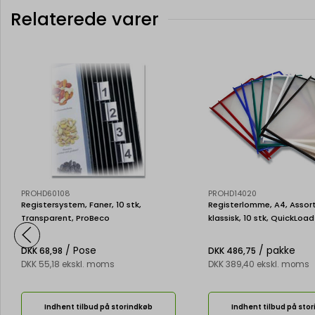
Relaterede varer
PROHD60108
PROHD14020
Registersystem, Faner, 10 stk,
Registerlomme, A4, Assor
Transparent, ProBeco
klassisk, 10 stk, QuickLoad
/ Pose
/ pakke
DKK 68,98
DKK 486,75
DKK 55,18 ekskl. moms
DKK 389,40 ekskl. moms
Indhent tilbud på storindkøb
Indhent tilbud på sto