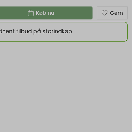
Køb nu
Gem
dhent tilbud på storindkøb