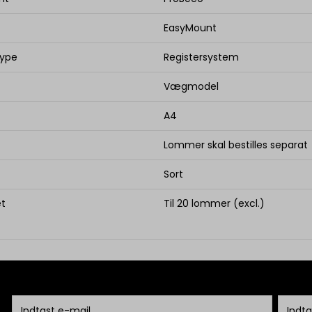
EasyMount
type
Registersystem
Vægmodel
A4
Lommer skal bestilles separat
Sort
et
Til 20 lommer (excl.)