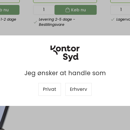
b nu
Køb nu
 1-2 dage
Levering 2-5 dage
-
Lagerv
Bestillingsvare
 og Bladresystem
Jeg ønsker at handle som
Privat
Erhverv