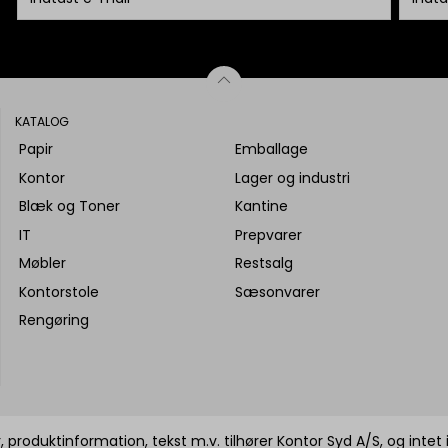
KATALOG
Papir
Emballage
Kontor
Lager og industri
Blæk og Toner
Kantine
IT
Prepvarer
Møbler
Restsalg
Kontorstole
Sæsonvarer
Rengøring
 produktinformation, tekst m.v. tilhører Kontor Syd A/S, og intet 