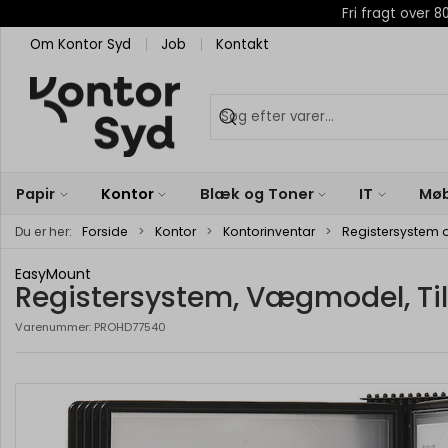
Fri fragt over
Om Kontor Syd
Job
Kontakt
Papir
Kontor
Blæk og Toner
IT
Møb
Du er her:
Forside
Kontor
Kontorinventar
Registersystem 
EasyMount
Registersystem, Vægmodel, Til
Varenummer:
PROHD77540