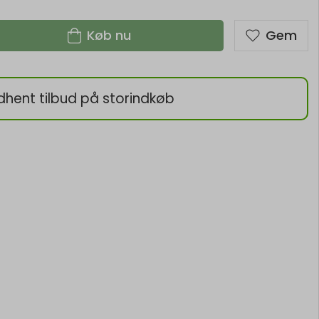
Køb nu
Gem
dhent tilbud på storindkøb