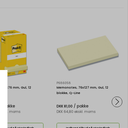
60
P686058
 76x76 mm, Gul, 12
Memonotes, 76x127 mm, Gul, 12
t-it
blokke, Q-Line
/ pakke
/ pakke
DKK 81,00
 ekskl. moms
DKK 64,80 ekskl. moms