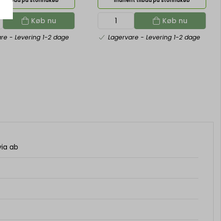
t tilbud på storindkøb
Indhent tilbud på storindkøb
Køb nu
Køb nu
are
- Levering 1-2 dage
Lagervare
- Levering 1-2 dage
via ab