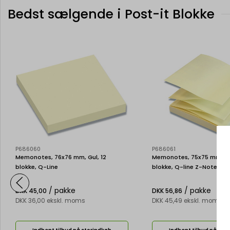
Bedst sælgende i Post-it Blokke
P686060
P686061
Memonotes, 76x76 mm, Gul, 12
Memonotes, 75x75 mm, Gul
blokke, Q-Line
blokke, Q-line Z-Notes
/ pakke
/ pakke
DKK 45,00
DKK 56,86
DKK 36,00 ekskl. moms
DKK 45,49 ekskl. moms