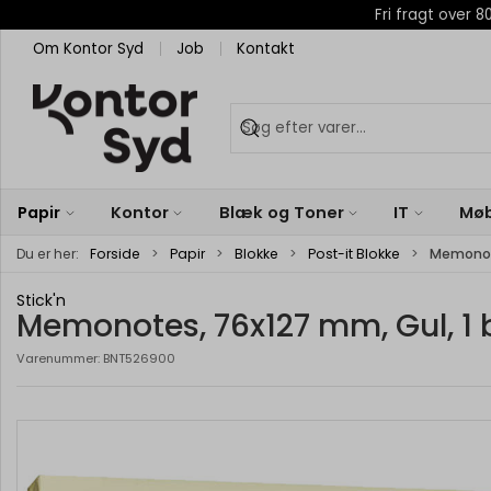
Fri fragt over
Om Kontor Syd
Job
Kontakt
Papir
Kontor
Blæk og Toner
IT
Møb
Du er her:
Forside
Papir
Blokke
Post-it Blokke
Memonote
Stick'n
Memonotes, 76x127 mm, Gul, 1 b
Varenummer:
BNT526900