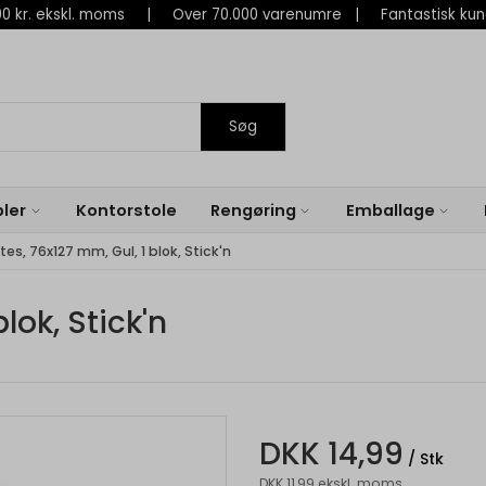
 800 kr. ekskl. moms | Over 70.000 varenumre | Fantastisk ku
Søg
ler
Kontorstole
Rengøring
Emballage
s, 76x127 mm, Gul, 1 blok, Stick'n
lok, Stick'n
DKK 14,99
/ Stk
DKK 11,99 ekskl. moms