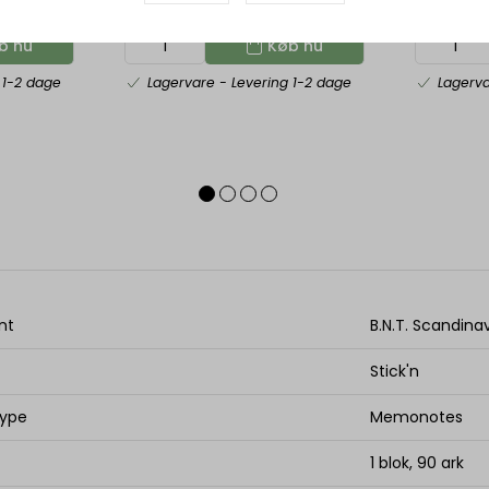
rindkøb
Indhent tilbud på storindkøb
Indhen
b nu
Køb nu
 1-2 dage
Lagervare
- Levering 1-2 dage
Lagerv
nt
B.N.T. Scandina
Stick'n
type
Memonotes
1 blok, 90 ark