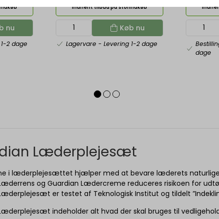
rindkøb
Indhent tilbud på storindkøb
Indhen
b nu
Køb nu
 1-2 dage
Lagervare
- Levering 1-2 dage
Bestilli
dage
dian Læderplejesæt
ne i læderplejesættet hjælper med at bevare læderets naturli
æderrens og Guardian Lædercreme reduceres risikoen for udtørri
æderplejesæt er testet af Teknologisk Institut og tildelt ”Inde
æderplejesæt indeholder alt hvad der skal bruges til vedligehold