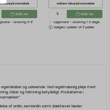
t tilbud på storindkøb
Indhent tilbud på storindkøb
Køb nu
Køb nu
ngsvare
- Levering 3-8
Lagervare
- Levering 1-2 dage
Sælges i pakker af 5 pakke
ge egenskaber og udseende. Ved regelmæssig pleje med
ng, ridser og falmning betydeligt. Produkterne i
klimamærket”
else af anilin, semianilin samt dækfarvet læder: