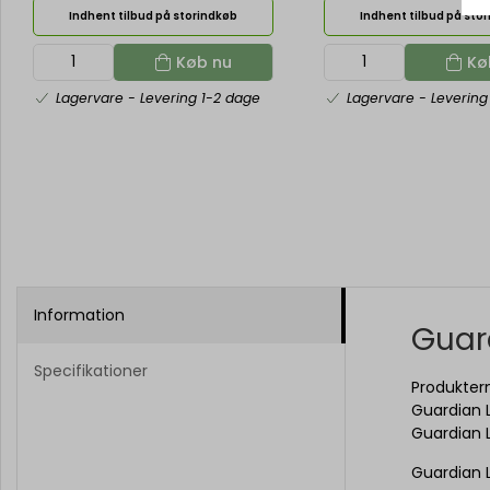
Indhent tilbud på storindkøb
Indhent tilbud på sto
Køb nu
Kø
Lagervare
- Levering 1-2 dage
Lagervare
- Levering
Information
Guar
Specifikationer
Produkter
Guardian L
Guardian L
Guardian L