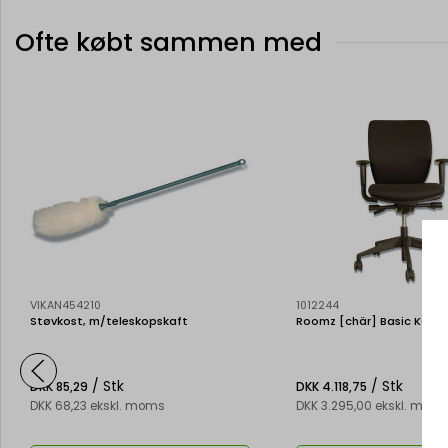
Ofte købt sammen med
VIKAN454210
1012244
Støvkost, m/teleskopskaft
Roomz [chär] Basic Konto
/ Stk
/ Stk
DKK 85,29
DKK 4.118,75
DKK 68,23 ekskl. moms
DKK 3.295,00 ekskl. mom