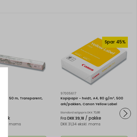
Spar 45%
97005617
0 cm, 50 m, Transparent,
Kopipapir - hvidt, A4, 80 g/m², 500
n
ark/pakken, Canon Yellow Label
WOP512
Standard salgspris DKK 70,88
/ Stk
/ pakke
Fra
DKK 39,18
 ekskl. moms
DKK 31,34 ekskl. moms