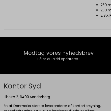
250 m
250 m
2 stk
Modtag vores nyhedsbrev
Så er du altid opdateret!
Kontor Syd
Elholm 2, 6400 Sønderborg
En af Danmarks største leverandører af kontorforsyning,