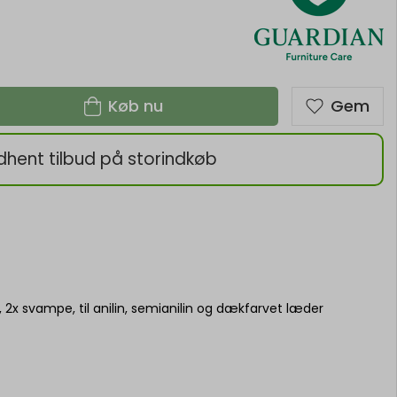
Køb nu
Gem
dhent tilbud på storindkøb
 2x svampe, til anilin, semianilin og dækfarvet læder