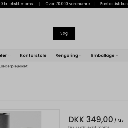
 800 kr. ekskl. moms | Over 70.000 varenumre | Fantastisk ku
Søg
ler
Kontorstole
Rengøring
Emballage
 Læderplejesæt
DKK 349,00
/ Stk
DKK 279,20 ekskl. moms