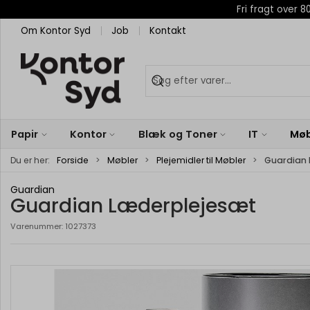
Fri fragt over
Om Kontor Syd
Job
Kontakt
Papir
Kontor
Blæk og Toner
IT
Møb
Du er her:
Forside
Møbler
Plejemidler til Møbler
Guardian
Guardian
Guardian Læderplejesæt
Varenummer:
1027373