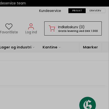
ndeservice team
Kundeservice
PRIVAT
ERHVERV
Indkøbskurv (0)
Gratis levering ved DKK 1.000
Favoritliste
Log ind
Lager og industri
Kantine
Mærker