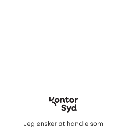
BEGRÆNSET ANTAL
MAY368000
MAY26058050
Kalender tilbehør, Notesblok,
Vægkalender, 2026, A5,
1 stk, Index måneds plannere,
Kontor, Moderne, 6 måneder
Mayland
pr. side, Mayland
Standard salgspris DKK
DKK 20,75
23,86
/ Stk
DKK 17,90
/ Stk
DKK 16,60 ekskl. moms
DKK 14,32 ekskl. moms
Indhent tilbud på
Indhent tilbud på
storindkøb
storindkøb
Køb nu
Køb nu
Levering 2-5 dage
-
Lagervare
- Levering 1-2
Bestillingsvare
dage
Jeg ønsker at handle som