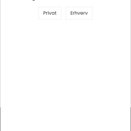
Privat
Erhverv
Specifikationer
Producent
Mayland
Mærke
Mayland
Produkttype
Omslag
Materiale
Skind
Farve
Sort
Modtag vores nyhedsbrev