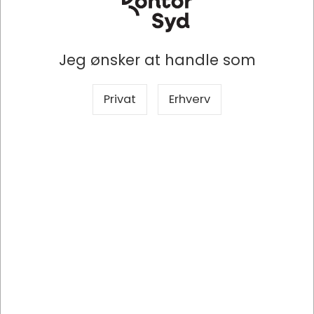
DKK 14,95
DKK 29,95
/ Stk
/ Stk
DKK 11,96 ekskl. moms
DKK 23,96 ekskl. moms
Jeg ønsker at handle som
Indhent tilbud på
Indhent tilbud på
storindkøb
storindkøb
Privat
Erhverv
Køb nu
Køb nu
Lagervare
- Levering 1-2
Lagervare
- Levering 1-2
dage
dage
Sælges i pakker af 10 Stk
Sælges i pakker af 20 Stk
Specifikationer