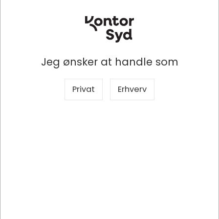
Specifikationer
Producent
MCE
Jeg ønsker at handle som
Produkttype
Papkasse
Privat
Erhverv
Antal
1 stk
Miljømærke
RESY
Længde
140 mm
Størrelse
140x140x150mm
Farve
Brun
Højde
150 mm
Antal pr. enhed
25 kasser pr bundt