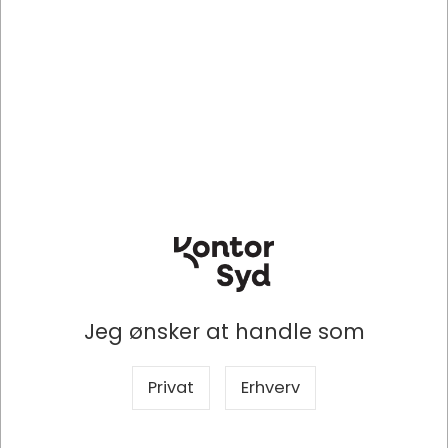
270x455mm 500stk/pk
DKK 389,48
/ pakke
DKK 311,58 ekskl. moms
Indhent tilbud på
storindkøb
Køb nu
Bestillingsvare
-
Levering 3-8 dage
Jeg ønsker at handle som
Specifikationer
Dokumenter
Privat
Erhverv