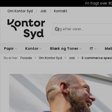
Fri fragt over
Om Kontor Syd
Job
Kontakt
Papir
Kontor
Blæk og Toner
IT
Møb
Du er her:
Forside
Om Kontor Syd
Job
E-commerce speci