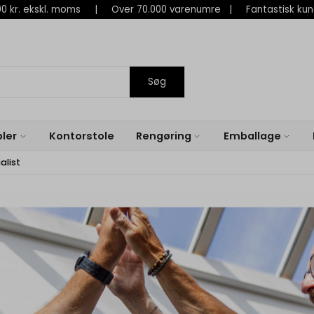
 800 kr. ekskl. moms | Over 70.000 varenumre | Fantastisk ku
Søg
ler
Kontorstole
Rengøring
Emballage
alist