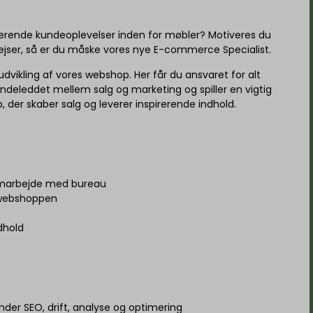
pirerende kundeoplevelser inden for møbler? Motiveres du
rejser, så er du måske vores nye E-commerce Specialist.
dvikling af vores webshop. Her får du ansvaret for alt
bindeleddet mellem salg og marketing og spiller en vigtig
, der skaber salg og leverer inspirerende indhold.
samarbejde med bureau
i webshoppen
ndhold
der SEO, drift, analyse og optimering