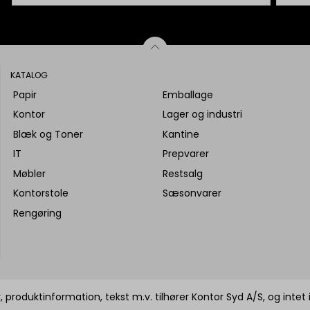
KATALOG
Papir
Emballage
Kontor
Lager og industri
Blæk og Toner
Kantine
IT
Prepvarer
Møbler
Restsalg
Kontorstole
Sæsonvarer
Rengøring
 produktinformation, tekst m.v. tilhører Kontor Syd A/S, og intet 