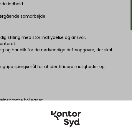
nde indhold
tværgående samarbejde
ig stilling med stor indflydelse og ansvar.
enteret.
ng og har blik for de nødvendige driftsopgaver, der skal
de rigtige spørgsmål for at identificere muligheder og
hjælpsomme kollegaer
hinanden