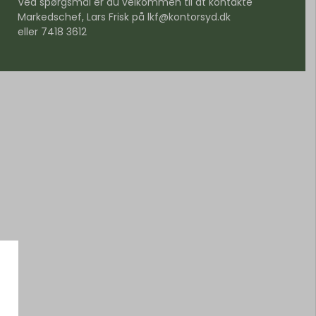
Ved spørgsmål er du velkommen til at kontakte
Markedschef, Lars Frisk på
lkf@kontorsyd.dk
eller 7418 3612