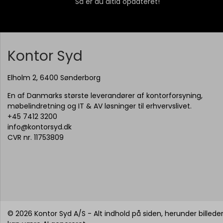
Så er du altid opdateret!
Kontor Syd
Elholm 2, 6400 Sønderborg
En af Danmarks største leverandører af kontorforsyning,
møbelindretning og IT & AV løsninger til erhvervslivet.
+45 7412 3200
info@kontorsyd.dk
CVR nr. 11753809
© 2026 Kontor Syd A/S - Alt indhold på siden, herunder billeder,