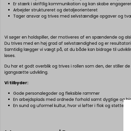
Er stærk i skriftlig kommunikation og kan skabe engagere
Arbejder struktureret og detaljeorienteret
Tager ansvar og trives med selvstændige opgaver og 
Vi søger en holdspiller, der motiveres af en spændende og alsid
Du trives med en høj grad af selvstændighed og er resultatori
Samtidig lægger vi vægt på, at du både kan bidrage til udvikli
løses.
Du har et godt overblik og trives i rollen som den, der stiller 
igangsætte udvikling.
Vi tilbyder:
Gode personalegoder og fleksible rammer
En arbejdsplads med ordnede forhold samt dygtige og 
En sund og uformel kultur, hvor vi løfter i flok og støtter 