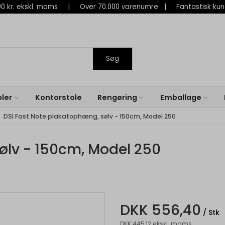
 800 kr. ekskl. moms | Over 70.000 varenumre | Fantastisk ku
Søg
ler
Kontorstole
Rengøring
Emballage
DSI Fast Note plakatophæng, sølv - 150cm, Model 250
ølv - 150cm, Model 250
DKK 556,40
/ Stk
DKK 445,12 ekskl. moms