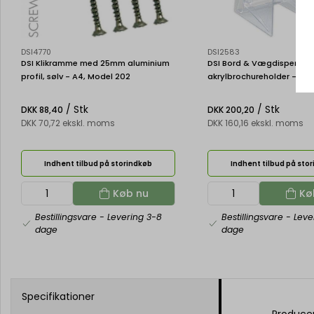
DSI4770
DSI2583
DSI Klikramme med 25mm aluminium
DSI Bord & Vægdispenser,
profil, sølv - A4, Model 202
akrylbrochureholder - 4 x
1210
/ Stk
/ Stk
DKK 88,40
DKK 200,20
DKK 70,72 ekskl. moms
DKK 160,16 ekskl. moms
Indhent tilbud på storindkøb
Indhent tilbud på sto
Køb nu
Kø
Bestillingsvare
- Levering 3-8
Bestillingsvare
- Leve
dage
dage
Specifikationer
Produce