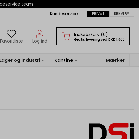
ndeservice team
Kundeservice
PRIVAT
ERHVERV
Indkøbskurv (0)
Gratis levering ved DKK 1.000
Favoritliste
Log ind
Lager og industri
Kantine
Mærker