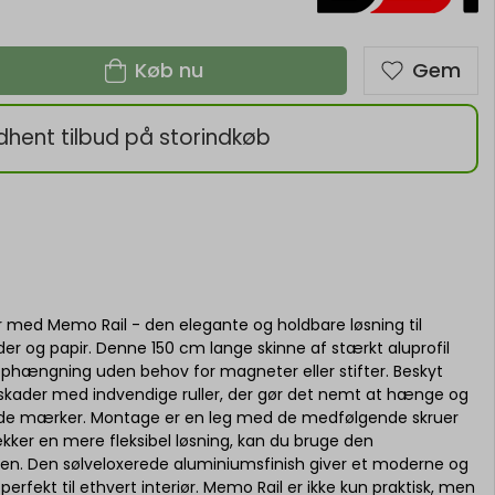
Køb nu
Gem
dhent tilbud på storindkøb
r med Memo Rail - den elegante og holdbare løsning til
der og papir. Denne 150 cm lange skinne af stærkt aluprofil
 ophængning uden behov for magneter eller stifter. Beskyt
 skader med indvendige ruller, der gør det nemt at hænge og
lade mærker. Montage er en leg med de medfølgende skruer
kker en mere fleksibel løsning, kan du bruge den
en. Den sølveloxerede aluminiumsfinish giver et moderne og
perfekt til ethvert interiør. Memo Rail er ikke kun praktisk, men