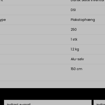
DSI
type
Plakatophæng
250
1 stk
1.2 kg
Alu-sølv
150 cm