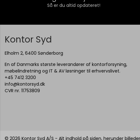
Så er du altid opdateret!
Kontor Syd
Elholm 2, 6400 Sønderborg
En af Danmarks største leverandører af kontorforsyning,
møbelindretning og IT & AV løsninger til erhvervslivet.
+45 7412 3200
info@kontorsyd.dk
CVR nr. 11753809
© 2026 Kontor Syd A/S - Alt indhold på siden, herunder billeder,