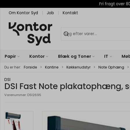
Fri fragt over
Om Kontor Syd
Job
Kontakt
Papir
Kontor
Blæk og Toner
IT
Møb
Du er her:
Forside
Kantine
Køkkenudstyr
Note Ophæng
DSI
DSI Fast Note plakatophæng, s
Varenummer:
DSI2695