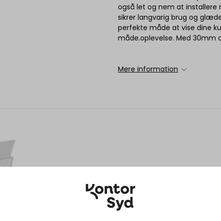
også let og nem at installere
sikrer langvarig brug og glæ
perfekte måde at vise dine k
måde.oplevelse. Med 30mm al
Mere information