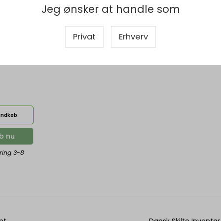
Jeg ønsker at handle som
Privat
Erhverv
 A4, Model
rindkøb
b nu
ring 3-8
nt
Dansk Skilte Inventar