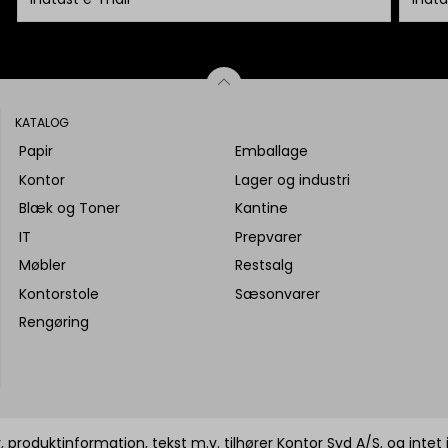
KATALOG
Papir
Emballage
Kontor
Lager og industri
Blæk og Toner
Kantine
IT
Prepvarer
Møbler
Restsalg
Kontorstole
Sæsonvarer
Rengøring
 produktinformation, tekst m.v. tilhører Kontor Syd A/S, og intet 