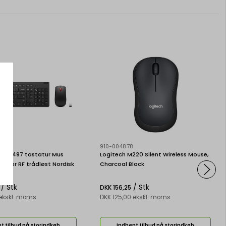
910-004878
1R64497 tastatur Mus
Logitech M220 Silent Wireless Mouse,
Kontor RF trådløst Nordisk
Charcoal Black
/ Stk
/ Stk
DKK 156,25
 ekskl. moms
DKK 125,00 ekskl. moms
t tilbud på storindkøb
Indhent tilbud på storindkøb