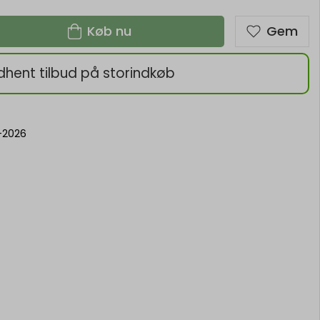
Køb nu
Gem
dhent tilbud på storindkøb
-2026