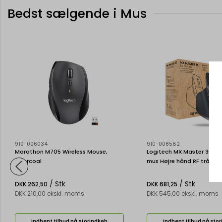
Bedst sælgende i Mus
910-006034
910-006582
Marathon M705 Wireless Mouse,
Logitech MX Master 3s for
Charcoal
mus Højre hånd RF trådløs
Bluetooth Laser 8000 dpi
/ Stk
/ Stk
DKK 262,50
DKK 681,25
DKK 210,00 ekskl. moms
DKK 545,00 ekskl. moms
Indhent tilbud på storindkøb
Indhent tilbud på sto