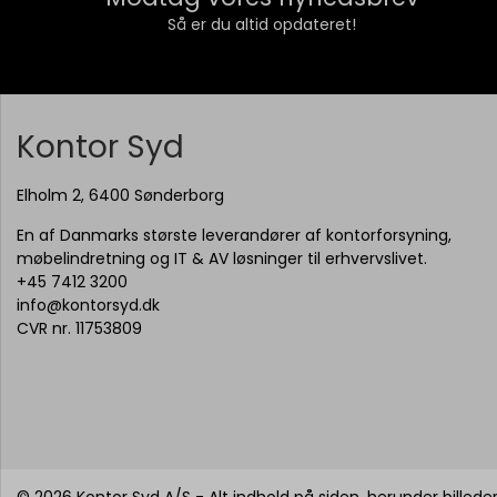
Så er du altid opdateret!
Kontor Syd
Elholm 2, 6400 Sønderborg
En af Danmarks største leverandører af kontorforsyning,
møbelindretning og IT & AV løsninger til erhvervslivet.
+45 7412 3200
info@kontorsyd.dk
CVR nr. 11753809