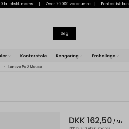
 800 kr. ekskl. moms | Over 70.000 varenumre | Fantastisk ku
Søg
ler
Kontorstole
Rengøring
Emballage
s
Lenovo Ps 2 Mouse
DKK 162,50
/ Stk
DKK 130,00 ekskl. moms