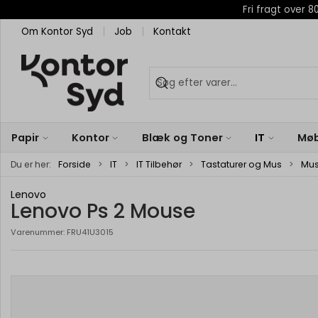
Fri fragt over
Om Kontor Syd
Job
Kontakt
Papir
Kontor
Blæk og Toner
IT
Møb
Du er her:
Forside
IT
IT Tilbehør
Tastaturer og Mus
Mu
Lenovo
Lenovo Ps 2 Mouse
Varenummer:
FRU41U3015