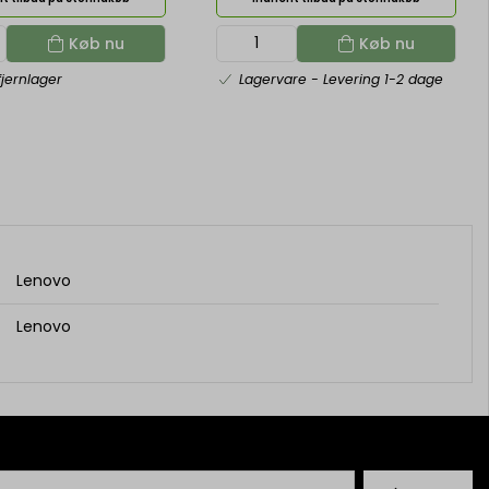
Køb nu
Køb nu
fjernlager
Lagervare
- Levering 1-2 dage
Lenovo
Lenovo