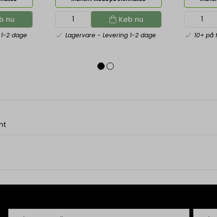
b nu
Køb nu
 1-2 dage
Lagervare
- Levering 1-2 dage
10+ på 
nt