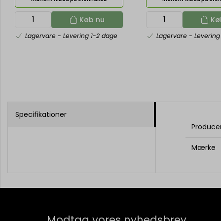
Køb nu
Kø
Lagervare
- Levering 1-2 dage
Lagervare
- Levering
Specifikationer
Produce
Mærke
Modtag vores nyhedsbrev