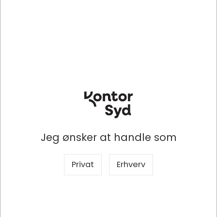
Papirvare A2
Papirvare A5
DKK 351,63
DKK 508,94
/ Kasse
/ Kasse
DKK 281,30 ekskl. moms
DKK 407,15 ekskl. moms
Indhent tilbud på
Indhent tilbud på
storindkøb
storindkøb
Køb nu
Køb nu
Levering 2-5 dage
-
Levering 2-5 dage
-
Bestillingsvare
Bestillingsvare
Jeg ønsker at handle som
Privat
Erhverv
Specifikationer