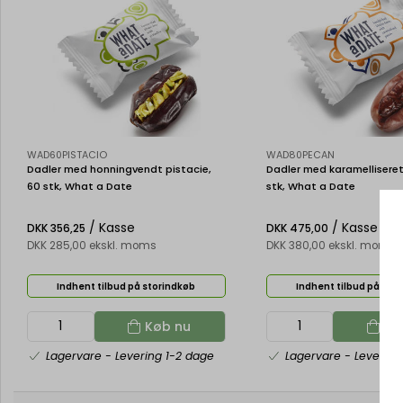
WAD60PISTACIO
WAD80PECAN
Dadler med honningvendt pistacie,
Dadler med karamellisere
60 stk, What a Date
stk, What a Date
/ Kasse
/ Kasse
DKK 356,25
DKK 475,00
DKK 285,00 ekskl. moms
DKK 380,00 ekskl. moms
Indhent tilbud på storindkøb
Indhent tilbud på sto
Køb nu
Kø
Lagervare
- Levering 1-2 dage
Lagervare
- Levering