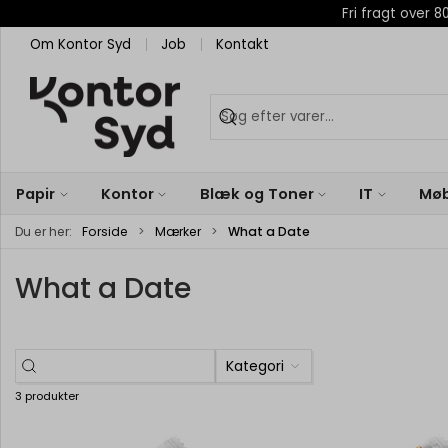
Fri fragt over
Om Kontor Syd
Job
Kontakt
Papir
Kontor
Blæk og Toner
IT
Møb
Du er her:
Forside
Mærker
What a Date
What a Date
Kategori
3 produkter