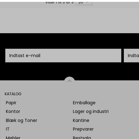
Viser 1 til 3 af 3
20
KATALOG
Papir
Emballage
Kontor
Lager og industri
Blæk og Toner
Kantine
IT
Prepvarer
Møbler
Restsalg