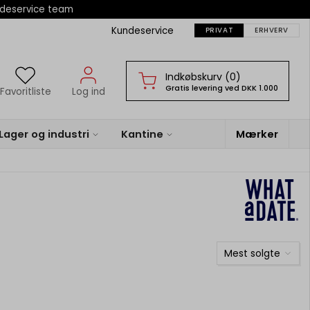
ndeservice team
Kundeservice
PRIVAT
ERHVERV
Indkøbskurv (0)
Gratis levering ved DKK 1.000
Favoritliste
Log ind
Lager og industri
Kantine
Mærker
Mest solgte