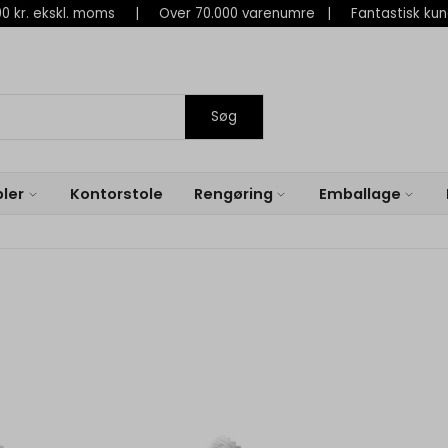
 800 kr. ekskl. moms | Over 70.000 varenumre | Fantastisk ku
Søg
ler
Kontorstole
Rengøring
Emballage