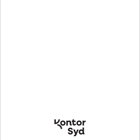
DKK 2.335,00 ekskl. moms
Indhent tilbud på storindkøb
Køb nu
Bestillingsvare
- Levering +10 dage