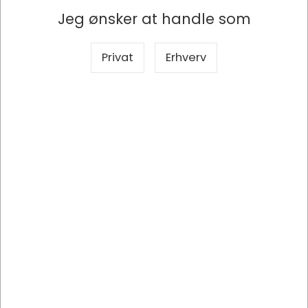
Jeg ønsker at handle som
1024081
Privat
Erhverv
Loungebord, Ø85 cm, 45 cm, Bordplade: Mørkegrå, Trio 9580-3
DKK 4.675,00
/ Stk
DKK 3.740,00 ekskl. moms
Indhent tilbud på storindkøb
Køb nu
Bestillingsvare
- Levering +10 dage
Viser 1 til 3 af 3
20
Hovedmenu