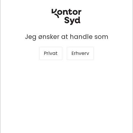
Jeg ønsker at handle som
Privat
Erhverv
USB2AC15CMBK
StarTech.com USB2AC15CMBK USB-kabel USB 2.0 0,15 m USB A USB
C Sort
DKK 91,25
/ Stk