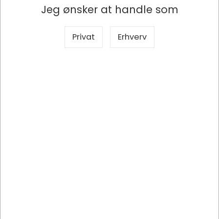
Jeg ønsker at handle som
Privat
Erhverv
1016012
Softline Orlando Wood Loungestol
DKK 7.068,75
/ Stk
DKK 5.655,00 ekskl. moms
Indhent tilbud på storindkøb