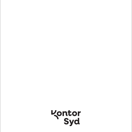
Softline Passion Sofa
DKK 22.270,00
/ Stk
DKK 17.816,00 ekskl. moms
Indhent tilbud på storindkøb
Køb nu
Bestillingsvare
- Levering +10 dage