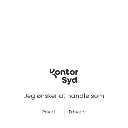
Viser 1 til 1 af 1
20
Hovedmenu
Modtag vores nyhedsbrev
Så er du altid opdateret!
Jeg ønsker at handle som
Privat
Erhverv
Tilmeld