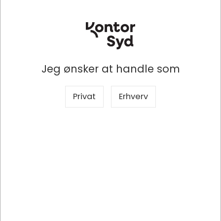
Jeg ønsker at handle som
Privat
Erhverv
MXLY2ZM/A
Apple MXLY2ZM/A Lightning kabel 1 m Hvid
DKK 150,00
/ Stk
DKK 120,00 ekskl. moms
Indhent tilbud på storindkøb