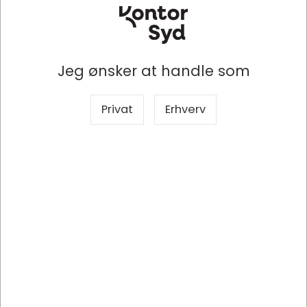
Specifikationer
Producent
Antalis A/S
Jeg ønsker at handle som
Mærke
Image ColorAction
Privat
Erhverv
Produkttype
Kopipapir
Produktserie
80 g/m²
Antal
500 ark/pakken
Format
A4
Huller
Uden huller
Anvendelse
Allround
Farvenr
Farvenr SP13