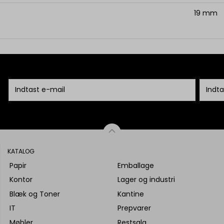
19 mm
KATALOG
Papir
Emballage
Kontor
Lager og industri
Blæk og Toner
Kantine
IT
Prepvarer
Møbler
Restsalg