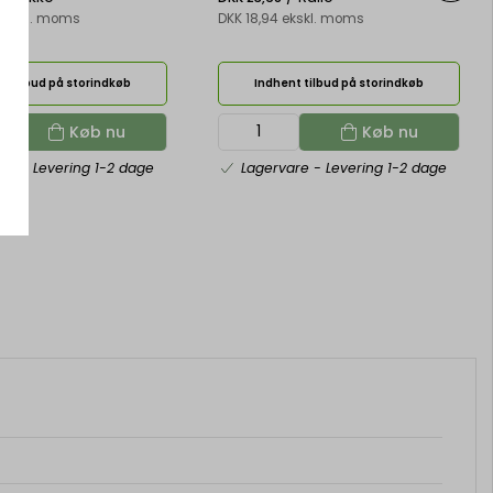
 ekskl. moms
DKK 18,94 ekskl. moms
t tilbud på storindkøb
Indhent tilbud på storindkøb
Køb nu
Køb nu
are
- Levering 1-2 dage
Lagervare
- Levering 1-2 dage