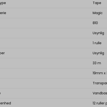
type
Tape
erie
Magic
810
Usynlig
1 rulle
ber
Usynlig
33 m
e
19mm x
Transpa
e
Vandbas
. enhed
12 ruller