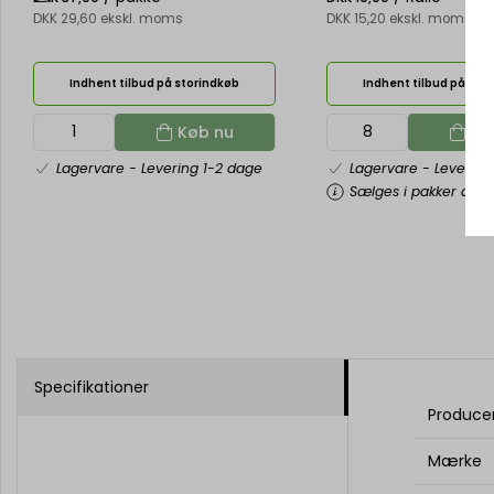
DKK 29,60 ekskl. moms
DKK 15,20 ekskl. moms
Indhent tilbud på storindkøb
Indhent tilbud på sto
Køb nu
Kø
Lagervare
- Levering 1-2 dage
Lagervare
- Levering
Sælges i pakker af 8 
Specifikationer
Produce
Mærke