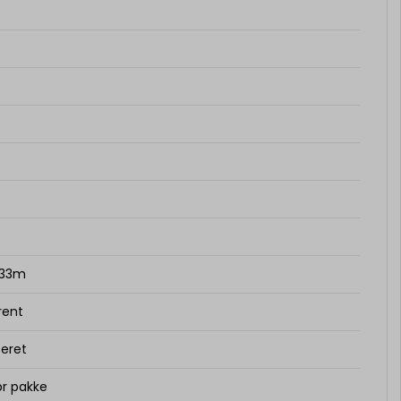
 33m
rent
eret
 pr pakke