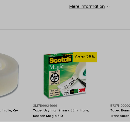
Mere information
Spar 25%
3M7100024666
57371-0000
 1 rulle, Q-
Tape, Usynlig, 19mm x 33m, 1 rulle,
Tape, 15mm x
Scotch Magic 810
Transparent
Standard salgspris DKK 39,23
/ Rulle
DKK 29,38
DKK 125,85