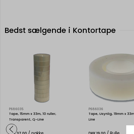
Bedst sælgende i Kontortape
P686035
P686036
Tape, 15mm x 33m, 10 ruller,
Tape, Usynlig, 19mm x 33m,
Transparent, Q-Line
Line
/ pakke
/ Rulle
DKK 37,00
DKK 19,00