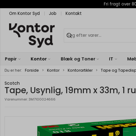
Fri fragt over
Om Kontor Syd
Job
Kontakt
Papir
Kontor
Blæk og Toner
IT
Møb
Du er her:
Forside
Kontor
Kontorartikler
Tape og Tapedis
Scotch
Tape, Usynlig, 19mm x 33m, 1 ru
Varenummer:
3M7100024666