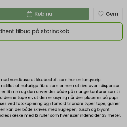
Køb nu
Gem
dhent tilbud på storindkøb
 med vandbaseret klæbestof, som har en langvarig
tillet af naturlige fibre som er nem at rive over i dispenser.
 er 19 mm og den anvendes både på mange kontorer samt i
 denne tape er, at den er usynlig når den placeres på papir.
ses ved fotokopiering og i forhold til andre typer tape, gulner
pen kan der både skrives med kuglepen, tusch og blyant.
dles i æske med 12 ruller som hver især indeholder 33 meter.