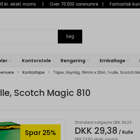
 800 kr. ekskl. moms | Over 70.000 varenumre | Fantastisk ku
Søg
ler
Kontorstole
Rengøring
Emballage
pensere
Kontortape
Tape, Usynlig, 19mm x 33m, 1 rulle, Scotch M
lle, Scotch Magic 810
Standard salgspris DKK 39,23
DKK 29,38
Spar 25%
/ Rulle
DKK 23,50 ekskl. moms