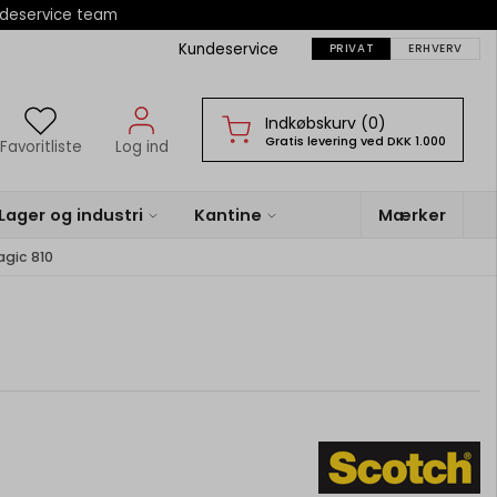
ndeservice team
Kundeservice
PRIVAT
ERHVERV
Indkøbskurv (0)
Gratis levering ved DKK 1.000
Favoritliste
Log ind
Lager og industri
Kantine
Mærker
agic 810