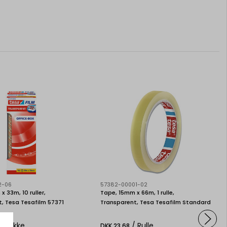
2-06
57382-00001-02
 33m, 10 ruller,
Tape, 15mm x 66m, 1 rulle,
, Tesa Tesafilm 57371
Transparent, Tesa Tesafilm Standard
57382
/ pakke
/ Rulle
DKK 23,68