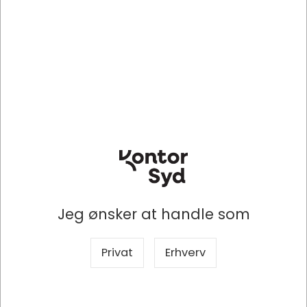
BNT471700
Knivblade, 18 mm, Til alle 18
mm hobbyknive, 10 blade,
BNT Office
DKK 23,38
/ pakke
DKK 18,70 ekskl. moms
Jeg ønsker at handle som
Indhent tilbud på
storindkøb
Privat
Erhverv
Køb nu
Lagervare
- Levering 1-2