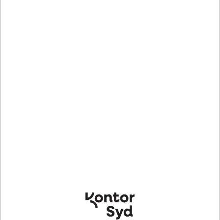
Hvid, 1 ark, BNT Folia
Sort, 1 ark, BNT Folia
DKK 17,85
DKK 17,85
/ Ark
/ Ark
DKK 14,28 ekskl. moms
DKK 14,28 ekskl. moms
Indhent tilbud på
Indhent tilbud på
storindkøb
storindkøb
Køb nu
Køb nu
Lagervare
- Levering 1-2
Lagervare
- Levering 1-2
dage
dage
Sælges i pakker af 10 Ark
Sælges i pakker af 10 Ark
Specifikationer