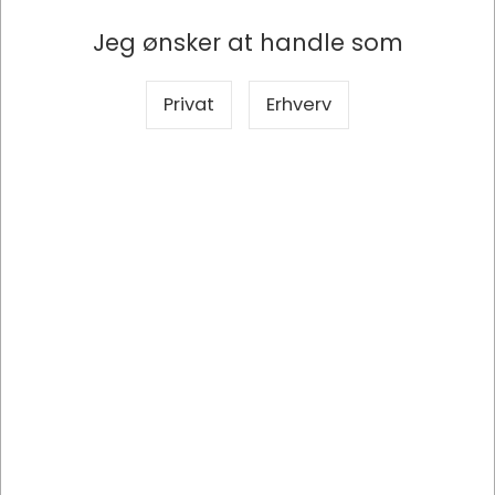
Jeg ønsker at handle som
Producent
B.N.T. Scandinavia ab
Privat
Erhverv
Mærke
BNT
Produkttype
Karton
Produktserie
Office
Antal
10 ark
Overflade
Belægning på begge sider
Størrelse
70x100 cm
Farve
Hvid
Materiale
Kraftigt karton
Kvalitet
1000 g/m²