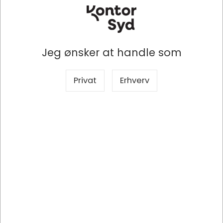
Sælges i pakker af 16 Pose
Sælges i pakker af 16 Pose
Jeg ønsker at handle som
Information
Specifikationer
Dokumenter
Privat
Erhverv
L'OR Profondo Kaffekapsler
L'OR Profondo har toner af ristede mandler og
fristende lakrids, afrundet af et glitrende, bronze farvet
lag crema. Med denne kaffe er I garanteret friskhed og
power til smagsløgene. Smag disse lækre L'OR
Profondo Kaffekapsler, hvor der bliver skruet op for
smagen med en intens og krydret aroma.
Toner af ristede mandler og fristende lakrids
Mørkristet
UTZ certificeret