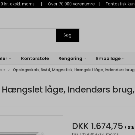
 800 kr. ekskl. moms | Over 70.000 varenumre | Fantastisk ku
Søg
ler
Kontorstole
Rengøring
Emballage
kse
Opslagsskab, 6xA4, Magnetisk, Hængslet låge, Indendørs brug
 Hængslet låge, Indendørs brug
DKK 1.674,75
/ Stk
DKK 1.339,80 ekskl. moms