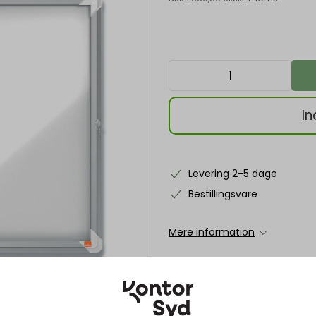
In
Levering 2-5 dage
Bestillingsvare
Mere information