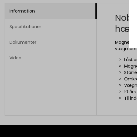
Information
Nobo
hæng
Specifikationer
Dokumenter
Magnetisk
vægmontere
Video
Låsba
Magnet
Størr
Omkra
Vægm
10 års
Til in