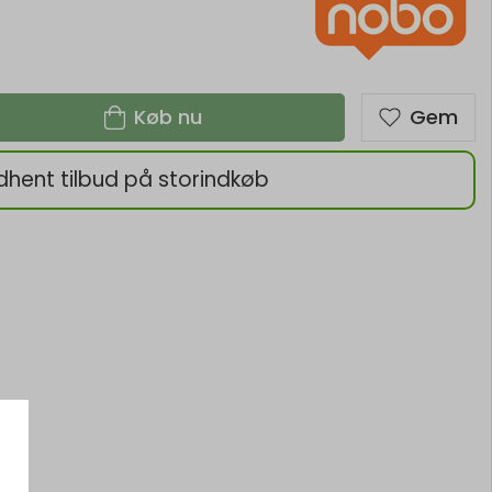
Køb nu
Gem
dhent tilbud på storindkøb