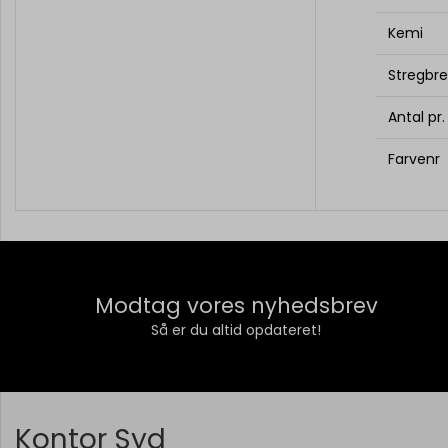
Kemi
Stregbr
Antal pr
Farvenr
Modtag vores nyhedsbrev
Så er du altid opdateret!
Kontor Syd