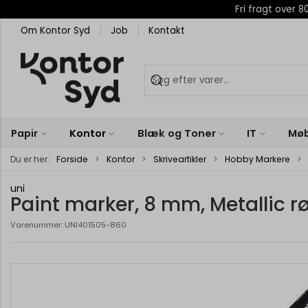
Fri fragt over
Om Kontor Syd
Job
Kontakt
Papir
Kontor
Blæk og Toner
IT
Møb
Du er her:
Forside
Kontor
Skriveartikler
Hobby Markere
uni
Paint marker, 8 mm, Metallic r
Varenummer:
UNI401505-860