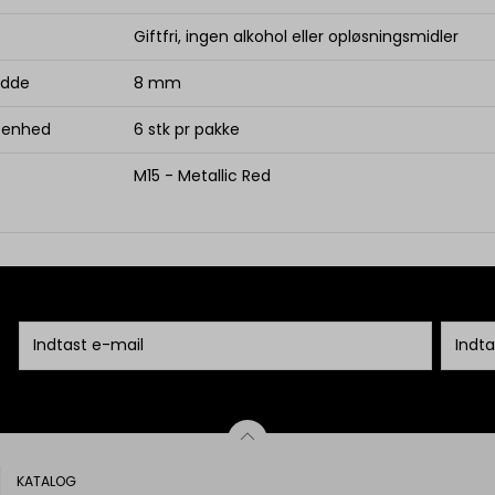
Giftfri, ingen alkohol eller opløsningsmidler
edde
8 mm
. enhed
6 stk pr pakke
M15 - Metallic Red
KATALOG