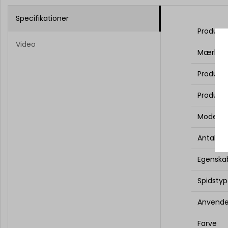
Specifikationer
Produce
Video
Mærke
Produkt
Produkts
Model
Antal
Egenska
Spidsty
Anvende
Farve