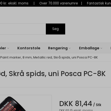
 800 kr. ekskl. moms | Over 70.000 varenumre | Fantastisk ku
Søg
ler
Kontorstole
Rengøring
Emballage
Paint marker, 8 mm, Metallic rød, Skrå spids, uni Posca PC-8K
ød, Skrå spids, uni Posca PC-8K
DKK 81,44
/ Stk
DKK 65,15 ekskl. moms