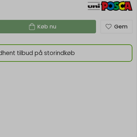
Køb nu
Gem
dhent tilbud på storindkøb