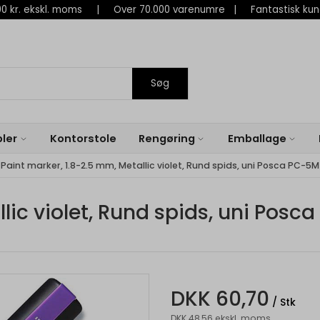
 800 kr. ekskl. moms | Over 70.000 varenumre | Fantastisk ku
Søg
ler
Kontorstole
Rengøring
Emballage
Paint marker, 1.8-2.5 mm, Metallic violet, Rund spids, uni Posca PC-5M
llic violet, Rund spids, uni Posc
DKK 60,70
/ Stk
DKK 48,56 ekskl. moms