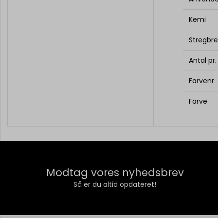
Kemi
Stregbr
Antal pr
Farvenr
Farve
Modtag vores nyhedsbrev
Så er du altid opdateret!