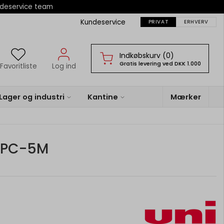
ndeservice team
Kundeservice
PRIVAT
ERHVERV
Indkøbskurv (0)
Gratis levering ved DKK 1.000
Favoritliste
Log ind
Lager og industri
Kantine
Mærker
a PC-5M