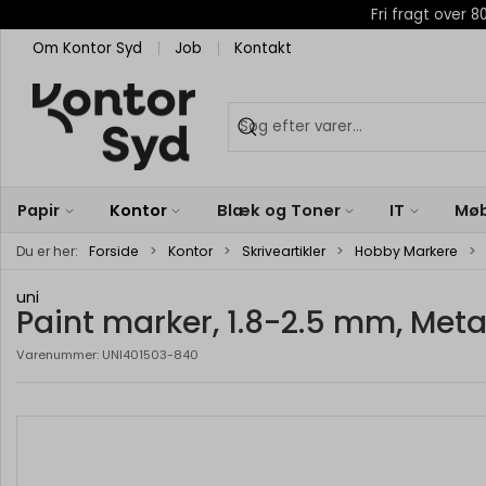
Fri fragt over
Om Kontor Syd
Job
Kontakt
Papir
Kontor
Blæk og Toner
IT
Møb
Du er her:
Forside
Kontor
Skriveartikler
Hobby Markere
uni
Paint marker, 1.8-2.5 mm, Meta
Varenummer:
UNI401503-840