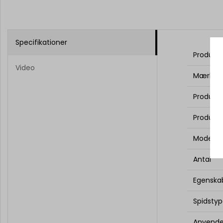
Specifikationer
Produce
Video
Mærke
Produkt
Produkts
Model
Antal
Egenska
Spidsty
Anvende