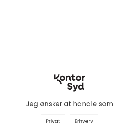
AB7766
BKI40723903
Håndsæbe, Flydende, Flaske
Brev-the, Earl Grey, 20 breve
med pumpe, 500 ml, Abena
æsken, 1 æske, Tea
Symphony
DKK 27,39
DKK 25,53
/ Stk
/ pakke
DKK 21,91 ekskl. moms
DKK 20,42 ekskl. moms
Indhent tilbud på
Indhent tilbud på
storindkøb
storindkøb
Køb nu
Køb nu
Lagervare
- Levering 1-2
Lagervare
- Levering 1-2
dage
dage
Jeg ønsker at handle som
Privat
Erhverv