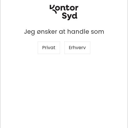
Producent
Bong Danmark A/S
Mærke
ProPac
Jeg ønsker at handle som
Produkttype
Papkuverter
Privat
Erhverv
Produktserie
Brief-box
Model
A5+
Antal
100 stk
Egenskaber
Uden rude
Størrelse
238x316 mm, A5+
Vægt
500g
Åbning
Åbning kort led