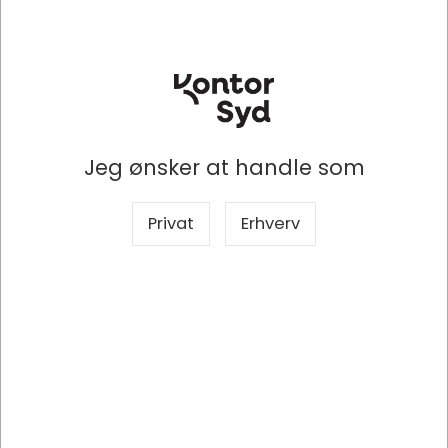
Jeg ønsker at handle som
Privat
Erhverv
Specifikationer
Dokumenter
Producent
MultiLine
Mærke
Papernet
Produkttype
Håndklædeark
Antal
2600 ark, 20 pakker med 130 ark