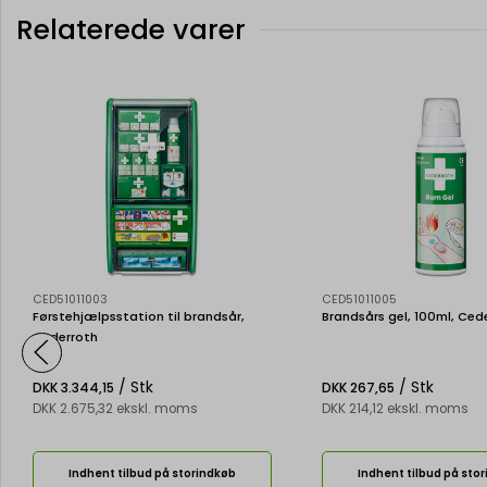
Relaterede varer
CED51011003
CED51011005
Førstehjælpsstation til brandsår,
Brandsårs gel, 100ml, Ced
Cederroth
/ Stk
/ Stk
DKK 3.344,15
DKK 267,65
DKK 2.675,32 ekskl. moms
DKK 214,12 ekskl. moms
Indhent tilbud på storindkøb
Indhent tilbud på sto