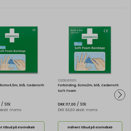
CED51011011
 6cmx4,5m, blå, Cederroth
Forbinding, 6cmx2m, blå, Cederroth
Soft Foam
/ Stk
/ Stk
DKK 117,00
 ekskl. moms
DKK 93,60 ekskl. moms
t tilbud på storindkøb
Indhent tilbud på storindkøb