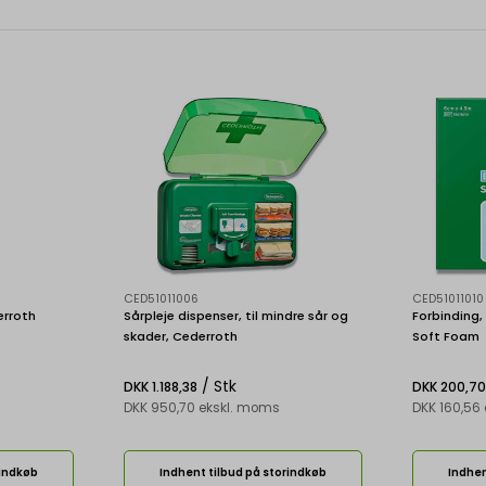
CED51011006
CED51011010
erroth
Sårpleje dispenser, til mindre sår og
Forbinding,
skader, Cederroth
Soft Foam
/ Stk
DKK 1.188,38
DKK 200,70
DKK 950,70 ekskl. moms
DKK 160,56
rindkøb
Indhent tilbud på storindkøb
Indhen