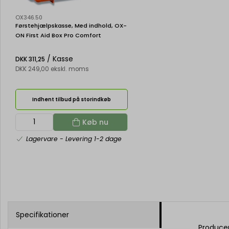
OX346.50
Førstehjælpskasse, Med indhold, OX-
ON First Aid Box Pro Comfort
/ Kasse
DKK 311,25
DKK 249,00 ekskl. moms
Indhent tilbud på storindkøb
Køb nu
Lagervare
- Levering 1-2 dage
Specifikationer
Produce