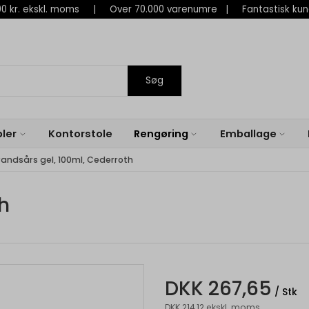
 800 kr. ekskl. moms | Over 70.000 varenumre | Fantastisk ku
Søg
ler
Kontorstole
Rengøring
Emballage
randsårs gel, 100ml, Cederroth
h
DKK 267,65
/ Stk
DKK 214,12 ekskl. moms