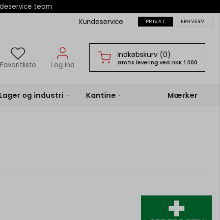
ndeservice team
Kundeservice
PRIVAT
ERHVERV
Indkøbskurv (0)
Gratis levering ved DKK 1.000
Favoritliste
Log ind
Lager og industri
Kantine
Mærker