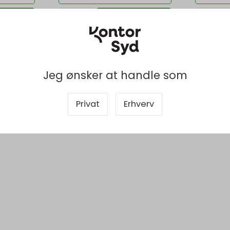
b nu
Køb nu
 1-2 dage
Lagervare
- Levering 1-2 dage
Lagerv
Jeg ønsker at handle som
Privat
Erhverv