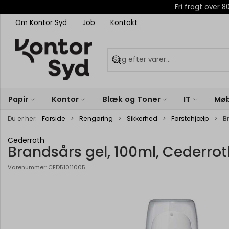
Fri fragt over
Om Kontor Syd
Job
Kontakt
Papir
Kontor
Blæk og Toner
IT
Møb
Du er her:
Forside
Rengøring
Sikkerhed
Førstehjælp
B
Cederroth
Brandsårs gel, 100ml, Cederrot
Varenummer:
CED51011005