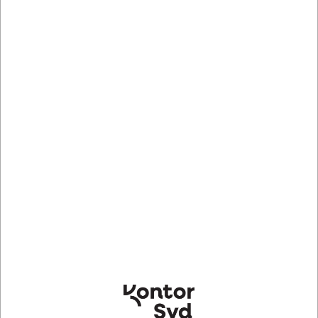
Lagervare
Levering 1-2 dage
Vil du gerne have dine billeder fremkaldt på papir
efterfølgende? Så se dine muligheder her -
Klik her
Mere information
Specifikationer
Producent
Swiss Pro+
Mærke
Swiss Pro+
Produkttype
Engangskamera