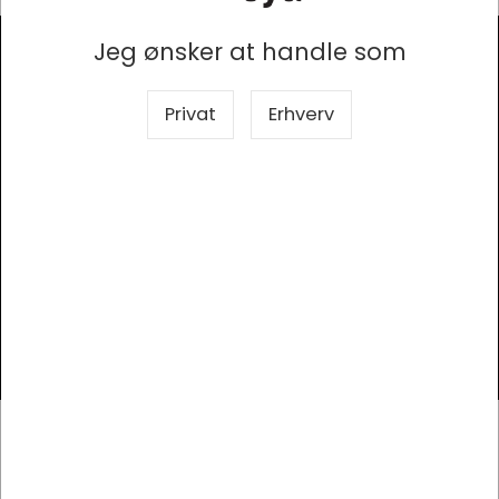
Jeg ønsker at handle som
Modtag vores nyhedsbrev
Privat
Erhverv
Så er du altid opdateret!
Tilmeld
Kontor Syd
Elholm 2, 6400 Sønderborg