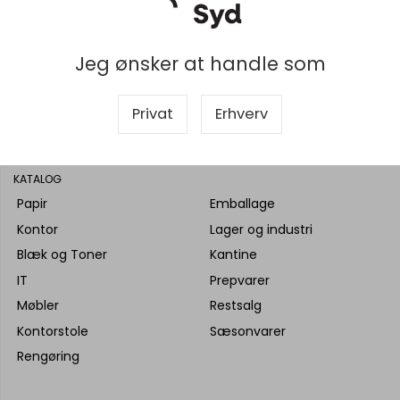
Jeg ønsker at handle som
Privat
Erhverv
KATALOG
Papir
Emballage
Kontor
Lager og industri
Blæk og Toner
Kantine
IT
Prepvarer
Møbler
Restsalg
Kontorstole
Sæsonvarer
Rengøring