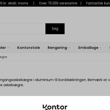
 800 kr. ekskl. moms | Over 70.000 varenumre | Fantastisk ku
Søg
ler
Kontorstole
Rengøring
Emballage
ægre
 engangsaskebægre i aluminium til borddækningen. Bemærk at vi
e askebægre.