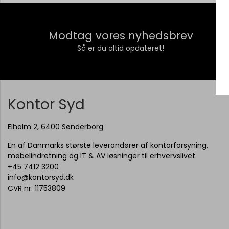
Modtag vores nyhedsbrev
Så er du altid opdateret!
Kontor Syd
Elholm 2, 6400 Sønderborg
En af Danmarks største leverandører af kontorforsyning,
møbelindretning og IT & AV løsninger til erhvervslivet.
+45 7412 3200
info@kontorsyd.dk
CVR nr. 11753809