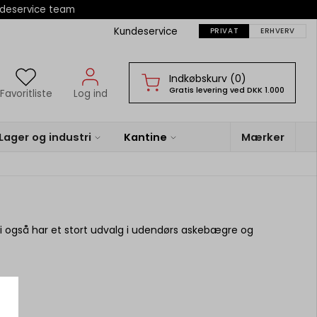
ndeservice team
Kundeservice
PRIVAT
ERHVERV
Indkøbskurv (0)
Gratis levering ved DKK 1.000
Favoritliste
Log ind
Lager og industri
Kantine
Mærker
 også har et stort udvalg i udendørs askebægre og