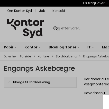
Fri fragt over
Om Kontor Syd
Job
Kontakt
Papir
Kontor
Blæk og Toner
IT
Møb
Du er her:
Forside
Kantine
Borddækning
Engangs Askeb
Engangs Askebægre
Her finder du
Tilbage til Borddækning
vægmontered
Hovedmenu