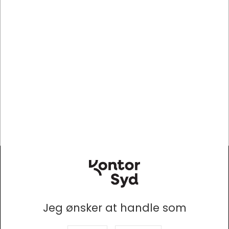
10+ på fjernlager
Mere information
Specifikationer
Mærke
Microconnect
Modtag vores nyhedsbrev
Så er du altid opdateret!
Jeg ønsker at handle som