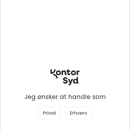
Assorterede farver
Assorterede farver
DKK 137,50
DKK 123,15
/ Stk
/ Stk
DKK 110,00 ekskl. moms
DKK 98,52 ekskl. moms
Indhent tilbud på
Indhent tilbud på
storindkøb
storindkøb
Køb nu
Køb nu
Lagervare
- Levering 1-2
Lagervare
- Levering 1-2
dage
dage
Jeg ønsker at handle som
Privat
Erhverv
Specifikationer