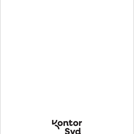
Bestillingsvare
- Levering 3-8 dage
P697006
Cellofanpose, Sidefals, 65/50x250 mm, 1000 poser
DKK 1.255,31