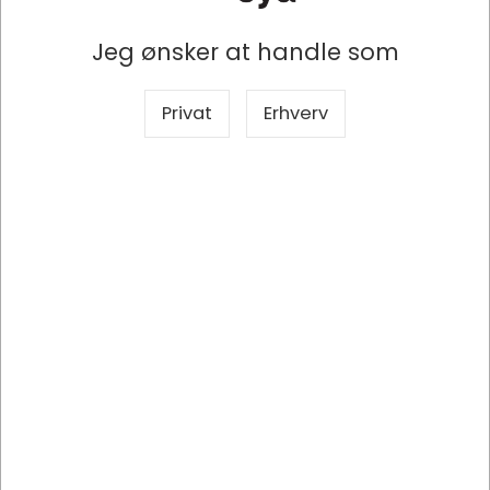
/ pakke
DKK 1.004,25 ekskl. moms
Jeg ønsker at handle som
Privat
Erhverv
Indhent tilbud på storindkøb
Køb nu
Bestillingsvare
- Levering 3-8 dage