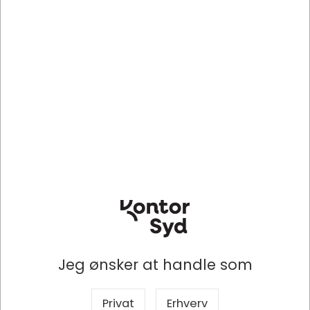
P685391
KC3403
Bolcher,
Bolcher, Napoleon, Lakrids og
Konkurrenceblanding,
Salmiak Mix, 1300g, Kiss
Enkeltindpakket, Leveres i
Candy
pose, 1 kg, Blåvand Bolcher
DKK 203,30
DKK 224,00
/ Stk
/ Dåse
DKK 162,64 ekskl. moms
DKK 179,20 ekskl. moms
Indhent tilbud på
Indhent tilbud på
storindkøb
storindkøb
Køb nu
Køb nu
Lagervare
- Levering 1-2
dage
Jeg ønsker at handle som
Privat
Erhverv