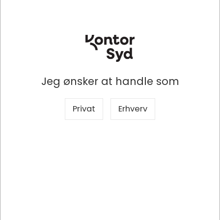
storindkøb
storindkøb
Køb nu
Køb nu
Levering 2-5 dage
-
Levering 2-5 dage
-
Bestillingsvare
Bestillingsvare
Sælges i pakker af 10 Stk
Sælges i pakker af 10 Stk
Jeg ønsker at handle som
Privat
Erhverv
Specifikationer
Producent
Grafisk Forlag
Mærke
GF
Produkttype
Ugeseddel