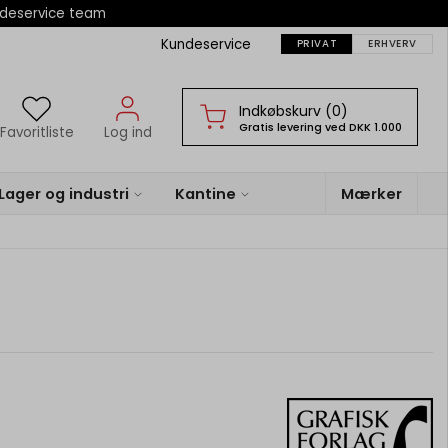
ndeservice team
Kundeservice
PRIVAT
ERHVERV
Indkøbskurv (0)
Gratis levering ved DKK 1.000
Favoritliste
Log ind
Lager og industri
Kantine
Mærker