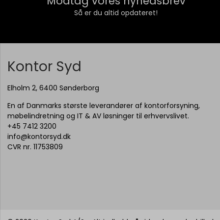
Modtag vores nyhedsbrev
Så er du altid opdateret!
Kontor Syd
Elholm 2, 6400 Sønderborg
En af Danmarks største leverandører af kontorforsyning,
møbelindretning og IT & AV løsninger til erhvervslivet.
+45 7412 3200
info@kontorsyd.dk
CVR nr. 11753809