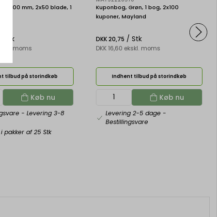
160x100 mm, 2x50 blade, 1
Kuponbog, Grøn, 1 bog, 2x100
kuponer, Mayland
/ Stk
/ Stk
DKK 20,75
ekskl. moms
DKK 16,60 ekskl. moms
t tilbud på storindkøb
Indhent tilbud på storindkøb
Køb nu
Køb nu
ngsvare
- Levering 3-8
Levering 2-5 dage
-
Bestillingsvare
i pakker af 25 Stk