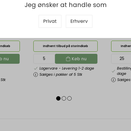
Jeg ønsker at handle som
ark, 148x100
Regningsblok, 150x108 mm, 2x50
Kasseblok, 
blade, Nummererede blade, GF
blok, GF
Privat
Erhverv
/ Stk
DKK 81,25
DKK 40,43
DKK 65,00 ekskl. moms
DKK 32,34 
rindkøb
Indhent tilbud på storindkøb
Indhen
b nu
Køb nu
Lagervare
- Levering 1-2 dage
Bestilli
dage
Sælges i pakker af 5 Stk
 Stk
Sælges 