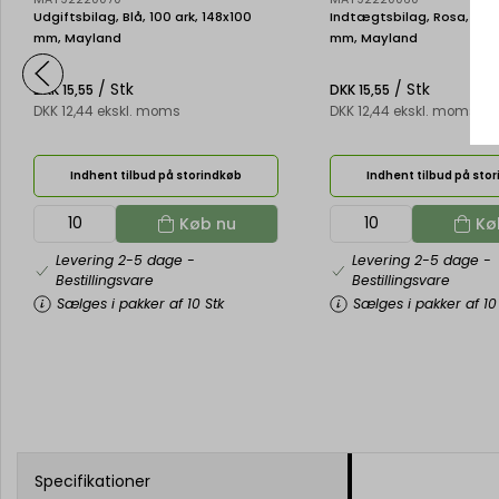
Udgiftsbilag, Blå, 100 ark, 148x100
Indtægtsbilag, Rosa, 100 
mm, Mayland
mm, Mayland
/ Stk
/ Stk
DKK 15,55
DKK 15,55
DKK 12,44 ekskl. moms
DKK 12,44 ekskl. moms
Indhent tilbud på storindkøb
Indhent tilbud på sto
Køb nu
Kø
Levering 2-5 dage
-
Levering 2-5 dage
-
Bestillingsvare
Bestillingsvare
Sælges i pakker af 10 Stk
Sælges i pakker af 10
Specifikationer