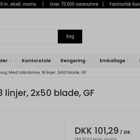
 800 kr. ekskl. moms | Over 70.000 varenumre | Fantastisk ku
Søg
ler
Kontorstole
Rengøring
Emballage
og, Med talkolonne, 18 linjer, 2x50 blade, GF
 linjer, 2x50 blade, GF
DKK 101,29
/ Stk
DKK 81,03 ekskl. moms