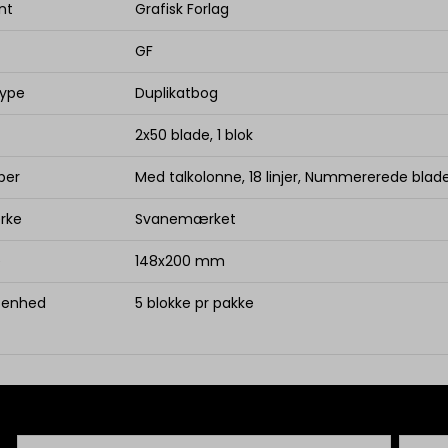
nt
Grafisk Forlag
GF
type
Duplikatbog
2x50 blade, 1 blok
ber
Med talkolonne, 18 linjer, Nummererede blade
rke
Svanemærket
e
148x200 mm
. enhed
5 blokke pr pakke