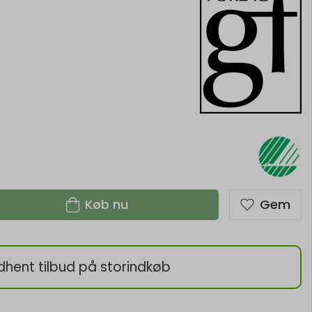
Køb nu
Gem
dhent tilbud på storindkøb