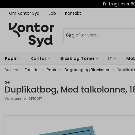
Fri fragt over
Om Kontor Syd
Job
Kontakt
Papir
Kontor
Blæk og Toner
IT
Møb
Du er her:
Forside
Papir
Bogføring og Blanketter
Duplikatb
GF
Duplikatbog, Med talkolonne, 18
Varenummer:
GF10017