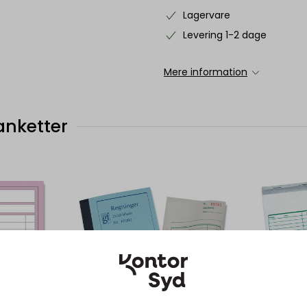
Lagervare
Levering 1-2 dage
Mere information
anketter
GF10002
GF2340-4